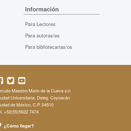
Información
Para Lectores
Para autoras/es
Para bibliotecarias/os
rcuito Maestro Mario de la Cueva s/n
udad Universitaria, Deleg. Coyoacán
iudad de México, C.P. 04510
l. +52(55)5622 7474
¿Cómo llegar?