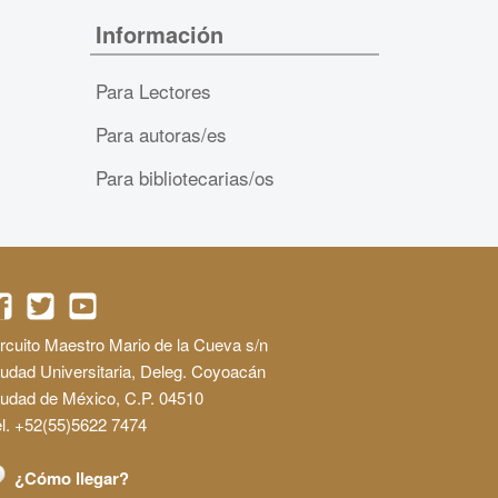
Información
Para Lectores
Para autoras/es
Para bibliotecarias/os
rcuito Maestro Mario de la Cueva s/n
udad Universitaria, Deleg. Coyoacán
iudad de México, C.P. 04510
l. +52(55)5622 7474
¿Cómo llegar?