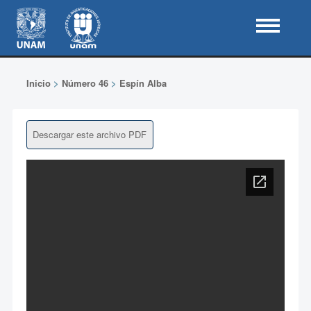
Inicio
>
Número 46
>
Espín Alba
Descargar este archivo PDF