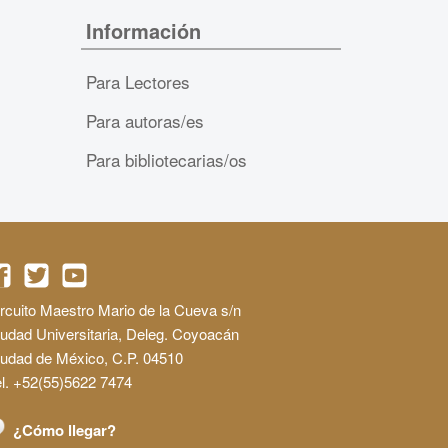
Información
Para Lectores
Para autoras/es
Para bibliotecarias/os
rcuito Maestro Mario de la Cueva s/n
udad Universitaria, Deleg. Coyoacán
iudad de México, C.P. 04510
l. +52(55)5622 7474
¿Cómo llegar?