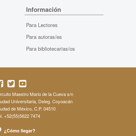
Información
Para Lectores
Para autoras/es
Para bibliotecarias/os
rcuito Maestro Mario de la Cueva s/n
udad Universitaria, Deleg. Coyoacán
iudad de México, C.P. 04510
l. +52(55)5622 7474
¿Cómo llegar?