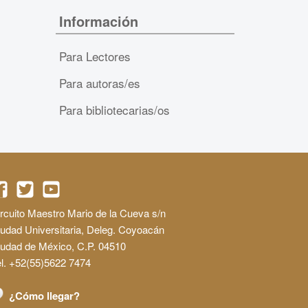
Información
Para Lectores
Para autoras/es
Para bibliotecarias/os
rcuito Maestro Mario de la Cueva s/n
udad Universitaria, Deleg. Coyoacán
iudad de México, C.P. 04510
l. +52(55)5622 7474
¿Cómo llegar?