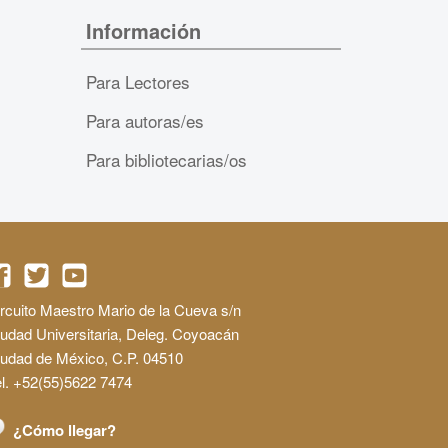
Información
Para Lectores
Para autoras/es
Para bibliotecarias/os
rcuito Maestro Mario de la Cueva s/n
udad Universitaria, Deleg. Coyoacán
iudad de México, C.P. 04510
l. +52(55)5622 7474
¿Cómo llegar?