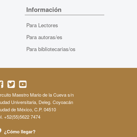
Información
Para Lectores
Para autoras/es
Para bibliotecarias/os
rcuito Maestro Mario de la Cueva s/n
udad Universitaria, Deleg. Coyoacán
iudad de México, C.P. 04510
l. +52(55)5622 7474
¿Cómo llegar?