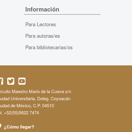
Información
Para Lectores
Para autoras/es
Para bibliotecarias/os
rcuito Maestro Mario de la Cueva s/n
udad Universitaria, Deleg. Coyoacán
iudad de México, C.P. 04510
l. +52(55)5622 7474
¿Cómo llegar?