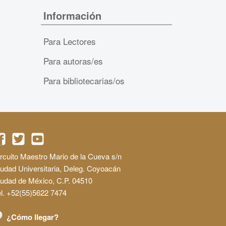
Información
Para Lectores
Para autoras/es
Para bibliotecarias/os
rcuito Maestro Mario de la Cueva s/n
udad Universitaria, Deleg. Coyoacán
iudad de México, C.P. 04510
l. +52(55)5622 7474
¿Cómo llegar?