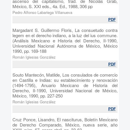
ascenso del capitalismo, trad. de Nicolás Grab,
México, S. XXI eds., 4a. Ed., 1988, 306 pp
Pedro Alfonso Labariega Villanueva
PDF
Margadant S. Guillermo Floris, La consuetudo contra
legem en el derecho indiano, a la luz del ius commune.
(Análisis Mexicano e Historia del Derecho, II-1990,
Universidad Nacional Autónoma de México, México
1990, pp. 169-188
Román Iglesias González
PDF
Souto Mantecón, Matilde, Los consulados de comercio
en Castilla e Indias: su establecimiento y renovación
(1494-1795), Anuario Mexicano de Historia del
Derecho, II-1990, Universidad Nacional de México,
México, 1990, pp. 227-250
Román Iglesias González
PDF
Cruz Ponce, Lisandro, El nasciturus, Boletín Mexicano
de Derecho Comparado, México, nueva serie, año
XXIII, núm. 67, enero-abril, pp. 33-63