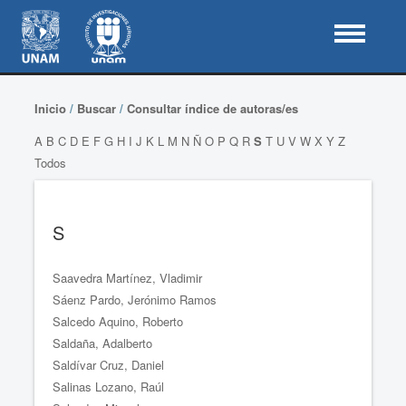
Inicio
/
Buscar
/
Consultar índice de autoras/es
A
B
C
D
E
F
G
H
I
J
K
L
M
N
Ñ
O
P
Q
R
S
T
U
V
W
X
Y
Z
Todos
S
Saavedra Martínez, Vladimir
Sáenz Pardo, Jerónimo Ramos
Salcedo Aquino, Roberto
Saldaña, Adalberto
Saldívar Cruz, Daniel
Salinas Lozano, Raúl