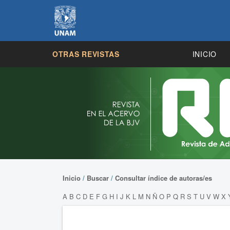
OTRAS REVISTAS
INICIO
Inicio
/
Buscar
/
Consultar índice de autoras/es
A
B
C
D
E
F
G
H
I
J
K
L
M
N
Ñ
O
P
Q
R
S
T
U
V
W
X