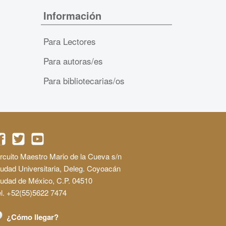
Información
Para Lectores
Para autoras/es
Para bibliotecarias/os
rcuito Maestro Mario de la Cueva s/n
udad Universitaria, Deleg. Coyoacán
iudad de México, C.P. 04510
l. +52(55)5622 7474
¿Cómo llegar?