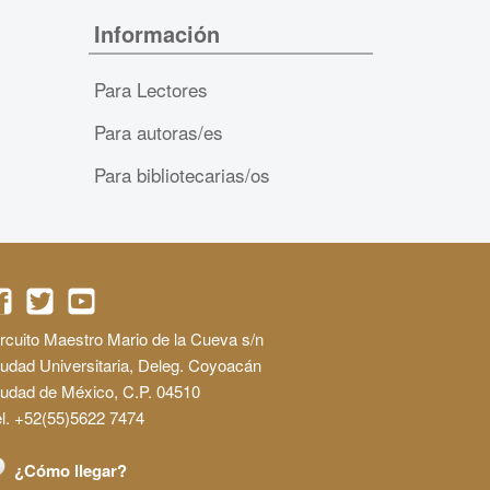
Información
Para Lectores
Para autoras/es
Para bibliotecarias/os
rcuito Maestro Mario de la Cueva s/n
udad Universitaria, Deleg. Coyoacán
iudad de México, C.P. 04510
l. +52(55)5622 7474
¿Cómo llegar?