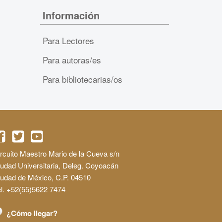
Información
Para Lectores
Para autoras/es
Para bibliotecarias/os
rcuito Maestro Mario de la Cueva s/n
udad Universitaria, Deleg. Coyoacán
iudad de México, C.P. 04510
l. +52(55)5622 7474
¿Cómo llegar?