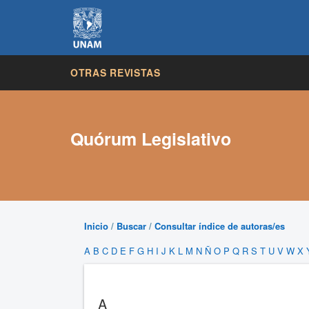
OTRAS REVISTAS
Quórum Legislativo
Inicio
/
Buscar
/
Consultar índice de autoras/es
A
B
C
D
E
F
G
H
I
J
K
L
M
N
Ñ
O
P
Q
R
S
T
U
V
W
X
A