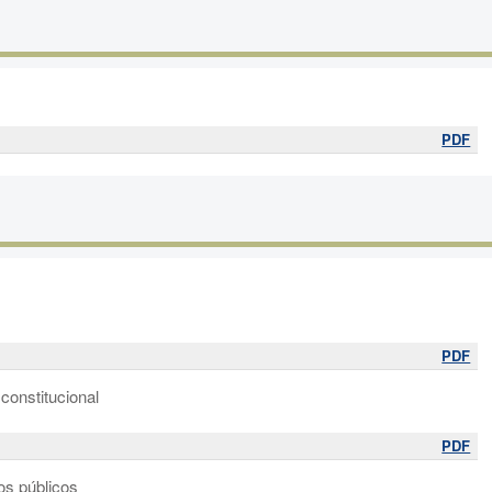
PDF
PDF
 constitucional
PDF
os públicos