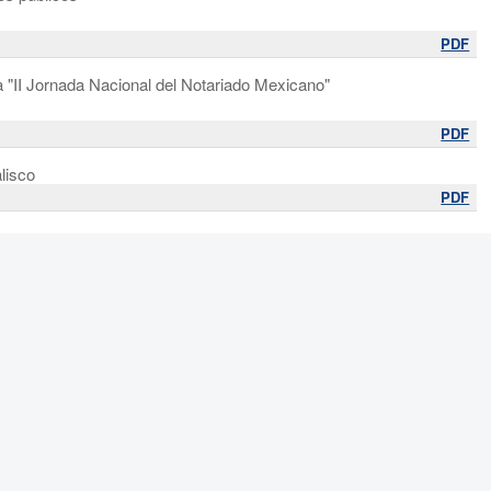
PDF
a "II Jornada Nacional del Notariado Mexicano"
PDF
alisco
PDF