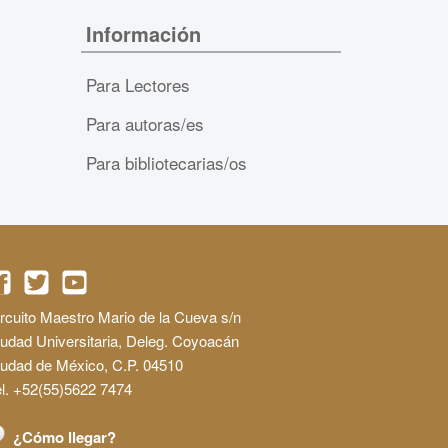
Información
Para Lectores
Para autoras/es
Para bibliotecarias/os
rcuito Maestro Mario de la Cueva s/n
udad Universitaria, Deleg. Coyoacán
iudad de México, C.P. 04510
l. +52(55)5622 7474
¿Cómo llegar?