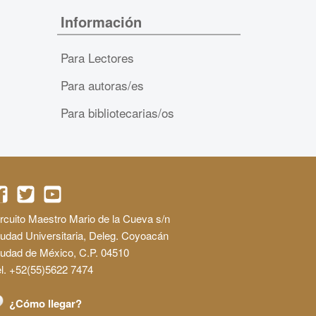
Información
Para Lectores
Para autoras/es
Para bibliotecarias/os
rcuito Maestro Mario de la Cueva s/n
udad Universitaria, Deleg. Coyoacán
iudad de México, C.P. 04510
l. +52(55)5622 7474
¿Cómo llegar?