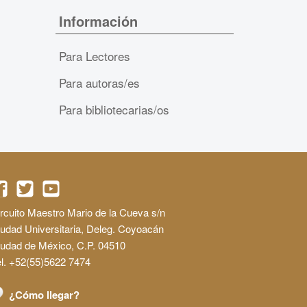
Información
Para Lectores
Para autoras/es
Para bibliotecarias/os
rcuito Maestro Mario de la Cueva s/n
udad Universitaria, Deleg. Coyoacán
iudad de México, C.P. 04510
l. +52(55)5622 7474
¿Cómo llegar?