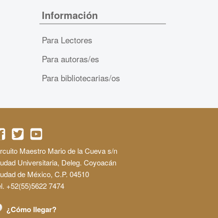
Información
Para Lectores
Para autoras/es
Para bibliotecarias/os
rcuito Maestro Mario de la Cueva s/n
udad Universitaria, Deleg. Coyoacán
iudad de México, C.P. 04510
l. +52(55)5622 7474
¿Cómo llegar?