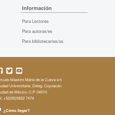
Información
Para Lectores
Para autoras/es
Para bibliotecarias/os
rcuito Maestro Mario de la Cueva s/n
udad Universitaria, Deleg. Coyoacán
iudad de México, C.P. 04510
l. +52(55)5622 7474
¿Cómo llegar?