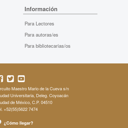
Información
Para Lectores
Para autoras/es
Para bibliotecarias/os
rcuito Maestro Mario de la Cueva s/n
udad Universitaria, Deleg. Coyoacán
iudad de México, C.P. 04510
l. +52(55)5622 7474
¿Cómo llegar?