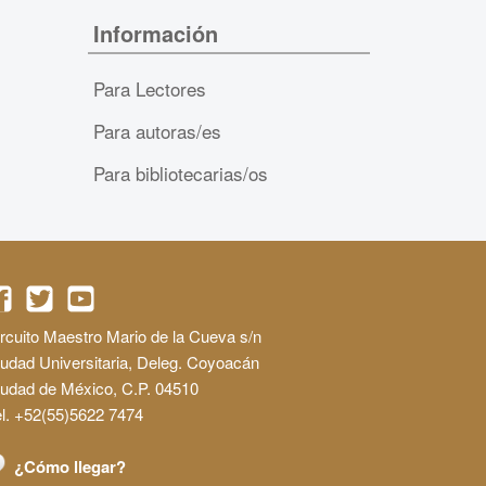
Información
Para Lectores
Para autoras/es
Para bibliotecarias/os
rcuito Maestro Mario de la Cueva s/n
udad Universitaria, Deleg. Coyoacán
iudad de México, C.P. 04510
l. +52(55)5622 7474
¿Cómo llegar?