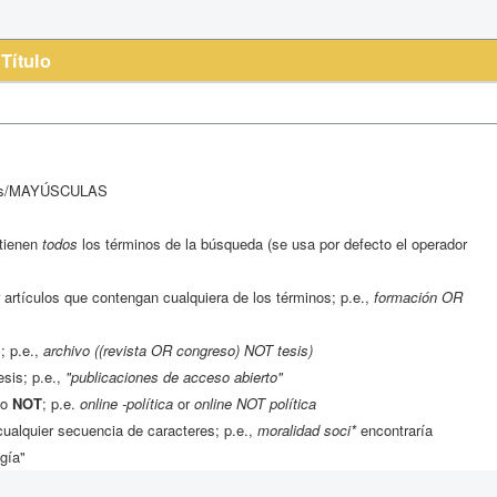
Título
ulas/MAYÚSCULAS
ntienen
todos
los términos de la búsqueda (se usa por defecto el operador
 artículos que contengan cualquiera de los términos; p.e.,
formación OR
; p.e.,
archivo ((revista OR congreso) NOT tesis)
esis; p.e.,
"publicaciones de acceso abierto"
o
NOT
; p.e.
online -política
or
online NOT política
ualquier secuencia de caracteres; p.e.,
moralidad soci*
encontraría
gía"