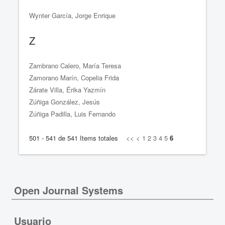
Wynter García, Jorge Enrique
Z
Zambrano Calero, María Teresa
Zamorano Marín, Copelia Frida
Zárate Villa, Érika Yazmín
Zúñiga González, Jesús
Zúñiga Padilla, Luis Fernando
501 - 541 de 541 Items totales
<<
<
1
2
3
4
5
6
Open Journal Systems
Usuario