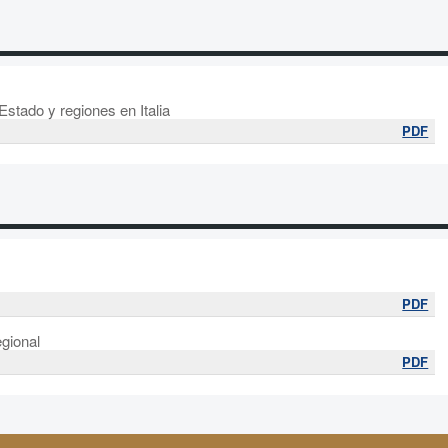
stado y regiones en Italia
PDF
PDF
egional
PDF