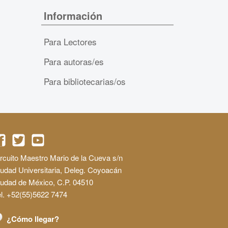
Información
Para Lectores
Para autoras/es
Para bibliotecarias/os
rcuito Maestro Mario de la Cueva s/n
udad Universitaria, Deleg. Coyoacán
iudad de México, C.P. 04510
l. +52(55)5622 7474
¿Cómo llegar?