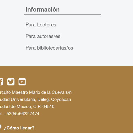
Información
Para Lectores
Para autoras/es
Para bibliotecarias/os
rcuito Maestro Mario de la Cueva s/n
udad Universitaria, Deleg. Coyoacán
iudad de México, C.P. 04510
l. +52(55)5622 7474
¿Cómo llegar?