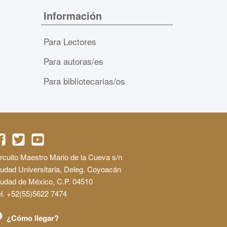
Información
Para Lectores
Para autoras/es
Para bibliotecarias/os
rcuito Maestro Mario de la Cueva s/n
udad Universitaria, Deleg. Coyoacán
iudad de México, C.P. 04510
l. +52(55)5622 7474
¿Cómo llegar?