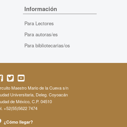
Información
Para Lectores
Para autoras/es
Para bibliotecarias/os
rcuito Maestro Mario de la Cueva s/n
udad Universitaria, Deleg. Coyoacán
iudad de México, C.P. 04510
l. +52(55)5622 7474
¿Cómo llegar?