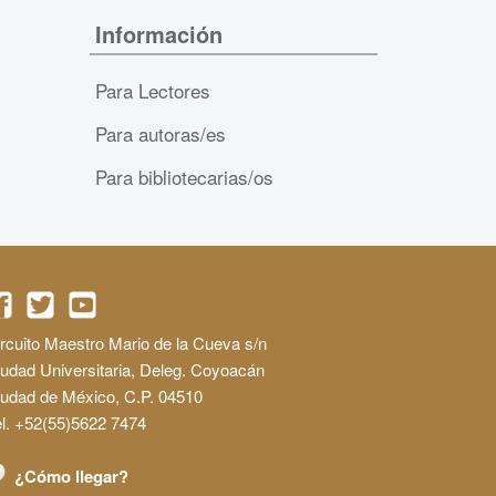
Información
Para Lectores
Para autoras/es
Para bibliotecarias/os
rcuito Maestro Mario de la Cueva s/n
udad Universitaria, Deleg. Coyoacán
iudad de México, C.P. 04510
l. +52(55)5622 7474
¿Cómo llegar?