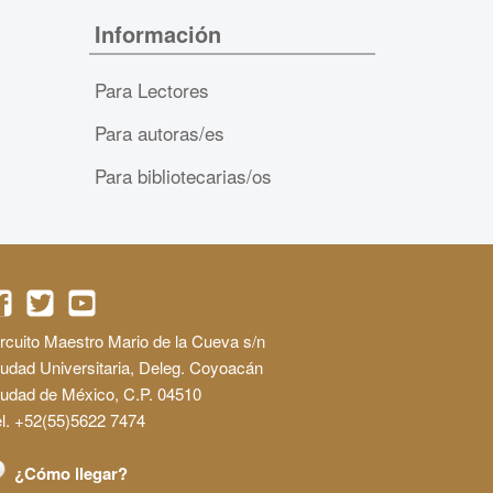
Información
Para Lectores
Para autoras/es
Para bibliotecarias/os
rcuito Maestro Mario de la Cueva s/n
udad Universitaria, Deleg. Coyoacán
iudad de México, C.P. 04510
l. +52(55)5622 7474
¿Cómo llegar?