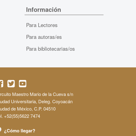
Información
Para Lectores
Para autoras/es
Para bibliotecarias/os
rcuito Maestro Mario de la Cueva s/n
udad Universitaria, Deleg. Coyoacán
iudad de México, C.P. 04510
l. +52(55)5622 7474
¿Cómo llegar?