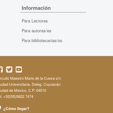
Información
Para Lectores
Para autoras/es
Para bibliotecarias/os
rcuito Maestro Mario de la Cueva s/n
udad Universitaria, Deleg. Coyoacán
iudad de México, C.P. 04510
l. +52(55)5622 7474
¿Cómo llegar?