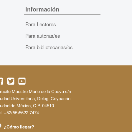
Información
Para Lectores
Para autoras/es
Para bibliotecarias/os
rcuito Maestro Mario de la Cueva s/n
udad Universitaria, Deleg. Coyoacán
iudad de México, C.P. 04510
l. +52(55)5622 7474
¿Cómo llegar?