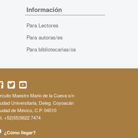
Información
Para Lectores
Para autoras/es
Para bibliotecarias/os
rcuito Maestro Mario de la Cueva s/n
udad Universitaria, Deleg. Coyoacán
iudad de México, C.P. 04510
l. +52(55)5622 7474
¿Cómo llegar?