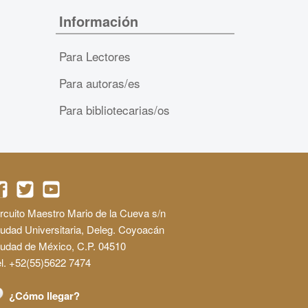
Información
Para Lectores
Para autoras/es
Para bibliotecarias/os
rcuito Maestro Mario de la Cueva s/n
udad Universitaria, Deleg. Coyoacán
iudad de México, C.P. 04510
l. +52(55)5622 7474
¿Cómo llegar?