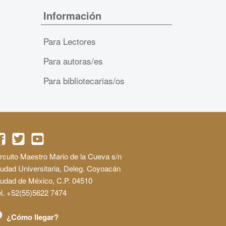
Información
Para Lectores
Para autoras/es
Para bibliotecarias/os
rcuito Maestro Mario de la Cueva s/n
udad Universitaria, Deleg. Coyoacán
iudad de México, C.P. 04510
l. +52(55)5622 7474
¿Cómo llegar?