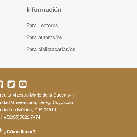
Información
Para Lectores
Para autoras/es
Para bibliotecarias/os
rcuito Maestro Mario de la Cueva s/n
udad Universitaria, Deleg. Coyoacán
iudad de México, C.P. 04510
l. +52(55)5622 7474
¿Cómo llegar?