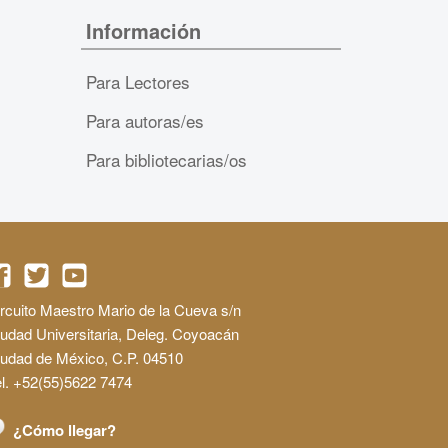
Información
Para Lectores
Para autoras/es
Para bibliotecarias/os
rcuito Maestro Mario de la Cueva s/n
udad Universitaria, Deleg. Coyoacán
iudad de México, C.P. 04510
l. +52(55)5622 7474
¿Cómo llegar?