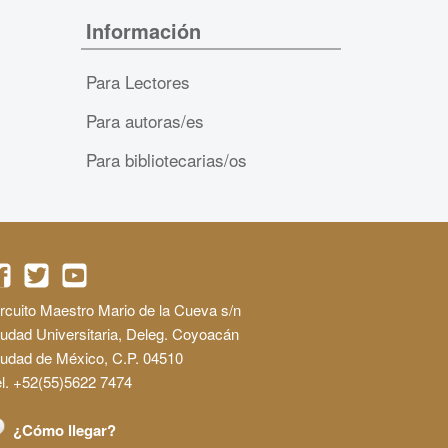
Información
Para Lectores
Para autoras/es
Para bibliotecarias/os
rcuito Maestro Mario de la Cueva s/n
udad Universitaria, Deleg. Coyoacán
iudad de México, C.P. 04510
l. +52(55)5622 7474
¿Cómo llegar?