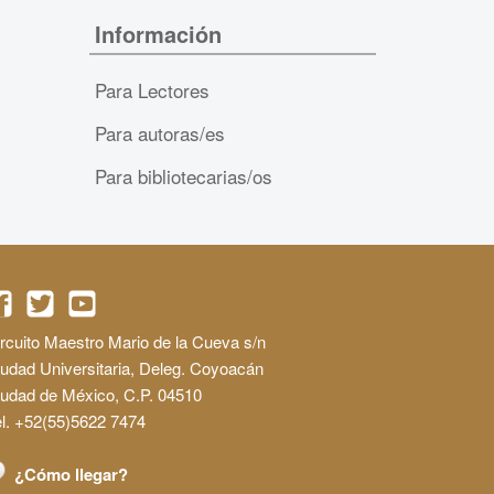
Información
Para Lectores
Para autoras/es
Para bibliotecarias/os
rcuito Maestro Mario de la Cueva s/n
udad Universitaria, Deleg. Coyoacán
iudad de México, C.P. 04510
l. +52(55)5622 7474
¿Cómo llegar?