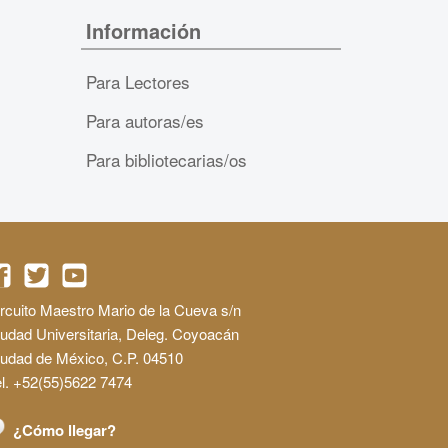
Información
Para Lectores
Para autoras/es
Para bibliotecarias/os
rcuito Maestro Mario de la Cueva s/n
udad Universitaria, Deleg. Coyoacán
iudad de México, C.P. 04510
l. +52(55)5622 7474
¿Cómo llegar?