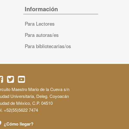
Información
Para Lectores
Para autoras/es
Para bibliotecarias/os
rcuito Maestro Mario de la Cueva s/n
udad Universitaria, Deleg. Coyoacán
iudad de México, C.P. 04510
l. +52(55)5622 7474
¿Cómo llegar?