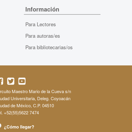
Información
Para Lectores
Para autoras/es
Para bibliotecarias/os
rcuito Maestro Mario de la Cueva s/n
udad Universitaria, Deleg. Coyoacán
iudad de México, C.P. 04510
l. +52(55)5622 7474
¿Cómo llegar?