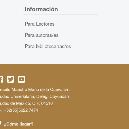
Información
Para Lectores
Para autoras/es
Para bibliotecarias/os
rcuito Maestro Mario de la Cueva s/n
udad Universitaria, Deleg. Coyoacán
iudad de México, C.P. 04510
l. +52(55)5622 7474
¿Cómo llegar?