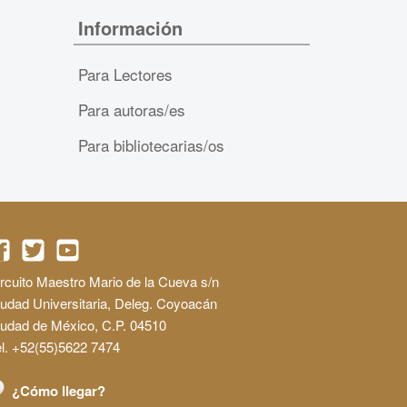
Información
Para Lectores
Para autoras/es
Para bibliotecarias/os
rcuito Maestro Mario de la Cueva s/n
udad Universitaria, Deleg. Coyoacán
iudad de México, C.P. 04510
l. +52(55)5622 7474
¿Cómo llegar?