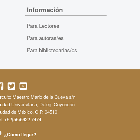
Información
Para Lectores
Para autoras/es
Para bibliotecarias/os
rcuito Maestro Mario de la Cueva s/n
udad Universitaria, Deleg. Coyoacán
iudad de México, C.P. 04510
l. +52(55)5622 7474
¿Cómo llegar?