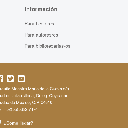
Información
Para Lectores
Para autoras/es
Para bibliotecarias/os
rcuito Maestro Mario de la Cueva s/n
udad Universitaria, Deleg. Coyoacán
iudad de México, C.P. 04510
l. +52(55)5622 7474
¿Cómo llegar?